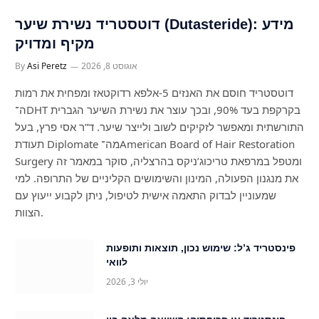
דוטסטריד נשירת שיער (Dutasteride): מידע
מקיף ומדויק
אוגוסט 8, 2026
Asi Peretz
By
דוטסטריד חוסם את האנזים 5-אלפא רדוקטאז ומפחית את רמות
ה־DHT בקרקפת בעד 90%, ובכך עוצר את נשירת השיער הגברית
התורשתית ומאפשר לזקיקים לשוב ולייצר שיער. ד”ר אסי פרץ, בעל
תעודת Diplomate מה־American Board of Hair Restoration
Surgery ומטפל במרפאת טריכוג’ניקס בהרצליה, סוקר במאמר זה
את מנגנון הפעולה, המינון והשימושים הקליניים של התרופה. למי
שמעוניין לבדוק התאמה אישית לטיפול, ניתן לקבוע ייעוץ עם
הצוות.
פינסטריד ג’ל: שימוש נכון, תוצאות ותופעות
לוואי
יולי 3, 2026