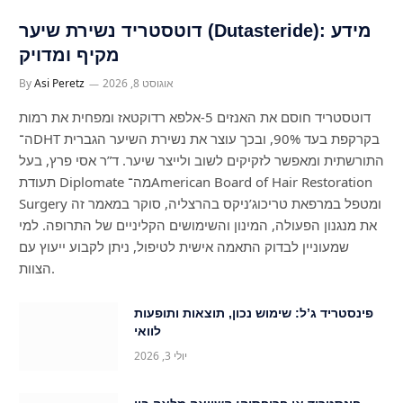
דוטסטריד נשירת שיער (Dutasteride): מידע
מקיף ומדויק
אוגוסט 8, 2026
Asi Peretz
By
דוטסטריד חוסם את האנזים 5-אלפא רדוקטאז ומפחית את רמות
ה־DHT בקרקפת בעד 90%, ובכך עוצר את נשירת השיער הגברית
התורשתית ומאפשר לזקיקים לשוב ולייצר שיער. ד”ר אסי פרץ, בעל
תעודת Diplomate מה־American Board of Hair Restoration
Surgery ומטפל במרפאת טריכוג’ניקס בהרצליה, סוקר במאמר זה
את מנגנון הפעולה, המינון והשימושים הקליניים של התרופה. למי
שמעוניין לבדוק התאמה אישית לטיפול, ניתן לקבוע ייעוץ עם
הצוות.
פינסטריד ג’ל: שימוש נכון, תוצאות ותופעות
לוואי
יולי 3, 2026