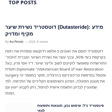
TOP POSTS
דוטסטריד נשירת שיער (Dutasteride): מידע
מקיף ומדויק
אוגוסט 8, 2026
Asi Peretz
By
דוטסטריד חוסם את האנזים 5-אלפא רדוקטאז ומפחית את רמות
ה־DHT בקרקפת בעד 90%, ובכך עוצר את נשירת השיער הגברית
התורשתית ומאפשר לזקיקים לשוב ולייצר שיער. ד”ר אסי פרץ, בעל
תעודת Diplomate מה־American Board of Hair Restoration
Surgery ומטפל במרפאת טריכוג’ניקס בהרצליה, סוקר במאמר זה
את מנגנון הפעולה, המינון והשימושים הקליניים של התרופה. למי
שמעוניין לבדוק התאמה אישית לטיפול, ניתן לקבוע ייעוץ עם
הצוות.
פינסטריד ג’ל: שימוש נכון, תוצאות ותופעות
לוואי