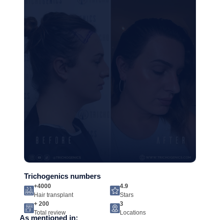
Trichogenics numbers
+4000
4.9
Hair transplant
Stars
+ 200
3
Total review
Locations
As mentioned in: