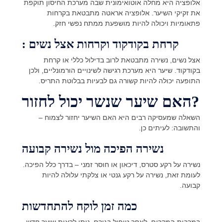
אלופציה היא מחלה אוטואימונית שבה מערכת החיסון תוקפת
את זקיקי השיער. אלופציה אראטה מתבטאת בקרחות
פתאומיות ויכולה להיות מושפעת ממתח נפשי חזק.
: קרחת בקודקוד וקרחות אצל נשים
אצל נשים, נשירה מתבטאת לרוב בדילול כללי או קרחת
בקודקוד. שיער היא מערכת רגישה לשינויים הורמונליים, ולכן
התופעה יכולה להיות קשורה גם לבעיות בבלוטת התריס.
האם שיער שנשר יכול לחזור?
השאלה שמעסיקה רבים היא האם השיער יחזור לצמוח –
והתשובה: לעיתים כן.
נשירה הפיכה מול נשירה קבועה
נשירה על רקע סטרס, דיכאון או חוסר זמני – בדרך כלל הפיכה.
לעומת זאת, נשירה על רקע גנטי או צלקתי עלולה להיות
קבועה.
כמה זמן לוקח להתחדשות
במרבית המקרים, לאחר טיפול בגורם, ניתן לראות שיער חדש