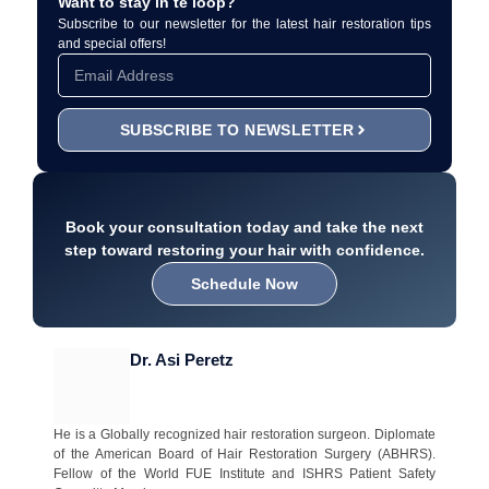
Want to stay in te loop?
Subscribe to our newsletter for the latest hair restoration tips
and special offers!
SUBSCRIBE TO NEWSLETTER
Book your consultation today and take the next
step toward restoring your hair with confidence.
Schedule Now
Dr. Asi Peretz
He is a Globally recognized hair restoration surgeon. Diplomate
of the American Board of Hair Restoration Surgery (ABHRS).
Fellow of the World FUE Institute and ISHRS Patient Safety