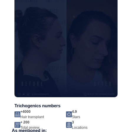
Trichogenics numbers
+4000
4.9
Hair transplant
Stars
+ 200
3
Total review
Locations
As mentioned in: