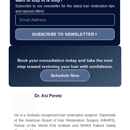
Want to stay in te loop?
Subscribe to our newsletter for the latest hair restoration tips
and special offers!
SUBSCRIBE TO NEWSLETTER
Book your consultation today and take the next
step toward restoring your hair with confidence.
Schedule Now
Dr. Asi Peretz
He is a Globally recognized hair restoration surgeon. Diplomate
of the American Board of Hair Restoration Surgery (ABHRS).
Fellow of the World FUE Institute and ISHRS Patient Safety