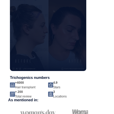
Trichogenics numbers
+4000
4.9
Hair transplant
Stars
+ 200
3
Total review
Locations
As mentioned in: