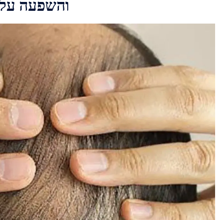
מחסור ועודף ויטמין A וה