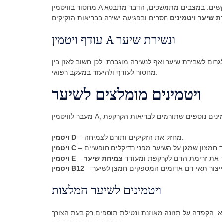
מחסור בוויטמין A עלול לגרום ליובש בקרקפת, האטה בתהליכי חידוש תאים ואף להופעת קשקשים. במצבים מתמשכים, הדבר מתבטא
ת שיער ויטמינים
עודף ויטמין A ונשירת שיער
לגרום לשבירת שיער ואף לנשירה מוגברת. לכן חשוב לאזן בין
מחסור לעודף ולהיעזר במעקב רפואי.
ויטמינים מומלצים לשיער
– מחזק את הזקיקים ותורם לצמיחה.
ויטמין D
ויטמין C
ר את זרימת הדם לקרקפת ומעודד
צמיחת שיער
ויטמין E
ויטמין B12
ויטמינים לשיער המלצות
יא. הקפדה על תזונה מאוזנת ונטילת תוספים רק בעת הצורך