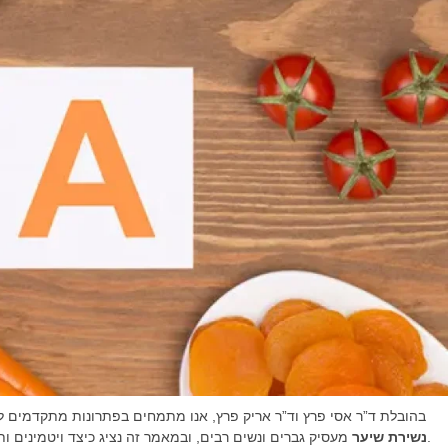
ב־Trichogenics, בהובלת ד”ר אסי פרץ וד”ר אריק פרץ, אנו מתמחים בפתרונות מתקד
מעסיק גברים ונשים רבים, ובמאמר זה נציג כיצד ויטמינים ותזונה נכונה משפיעים על בריאות הקרקפת וצמיחת השיער.
A נשירת שיער