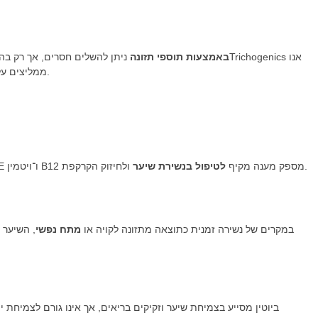
באמצעות תוספי תזונה
ניתן להשלים חסרים, אך רק בהמלצת ר
ממליצים על בדיקות דם מקדימות כדי להבטיח התאמה אישית ובטוחה.
ולחיזוק הקרקפת.
ויטמין A חשוב, אך גם שילוב של ויטמין D, ויטמין C, ויטמין E ו־ויטמין B12 מספק מענה מקיף
לטיפול בנשירת שיער
במקרים של נשירה זמנית כתוצאה מתזונה לקויה או
מתח נפשי
, השיער 
ביוטין מסייע בצמיחת שיער וזקיקים בריאים, אך אינו גורם לצמיחת 