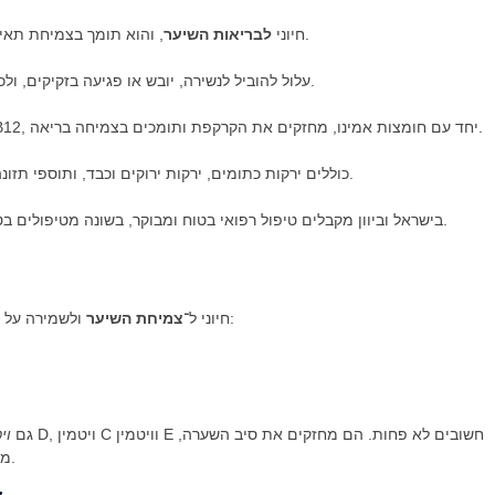
, והוא תומך בצמיחת תאים, מווסת את פעילות הקרקפת ותורם לייצור קרטין.
ויטמין A חיוני
לבריאות השיער
מחסור או עודף של ויטמין A עלול להוביל לנשירה, יובש או פגיעה בזקיקים, ולכן חשוב לשמור על איזון מתאים.
ויטמינים נוספים כמו ויטמין D, ויטמין C, ויטמין E ו־ויטמין B12, יחד עם חומצות אמינו, מחזקים את הקרקפת ותומכים בצמיחה בריאה.
מקורות טבעיים לוויטמין A כוללים ירקות כתומים, ירקות ירוקים וכבד, ותוספי תזונה יש לשקול רק לאחר ייעוץ רפואי.
ב־Trichogenics בישראל וביוון מקבלים טיפול רפואי בטוח ומבוקר, בשונה מטיפולים בטורקיה שבהם קיים חוסר פיקוח וסיכון גבוה.
ולשמירה על קרקפת בריאה. הוא משפיע על כמה תהליכים בגוף:
ויטמין A חיוני ל־
צמיחת השיער
אינו רק ויטמין A. גם
וי
מגנים מפני נזק סביבתי ותומכים בתהליך התחדשות הזקיקים.