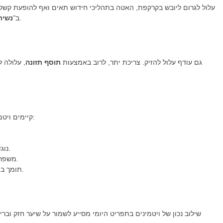
חסרים ובפגיעה ישירה בבריאות הזקיקים.
ב־
נשיר
גם עודף עלול להזיק. צריכת יתר, לרוב באמצעות
תוסף תזונה
, עלולה 
מעבר לוויטמין A, קיימים ויטמינים נוספים שתורמים לבריאות הקרקפת:
– נוגד חמצון שמגן על השיער מפני רדיקלים חופשיים.
.
– משפ
– תומך בייצור תאי דם אדומים המספקים חמצן לשיער.
שילוב נכון של ויטמינים בתפריט היומי מסייע לשמור על שיער חזק ובר