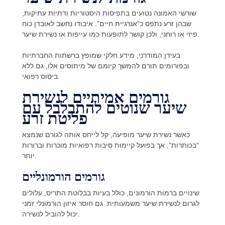
שורשי האמונה נטועים בתפיסות היסטוריות ודתיות עתיקות,
שבהן זרע נתפס כ”אנרגיית חיים”. איבודו נחשב לאובדן כוח
פיזי או רוחני, ולכן קושר לתופעות כמו עייפות או נשירת שיער.
בעידן המודרני, מידע חלקי שמופץ ברשתות החברתיות
ובפורומים תורם להמשך קיומם של מיתוסים אלו, גם ללא
ביסוס רפואי.
גורמים אמיתיים לנשירת
שיער שנוטים להתבלבל עם
פליטת זרע
כאשר נשירת שיער מופיעה, קל לייחס אותה לגורם שנמצא
“בכותרות”, אך בפועל קיימות סיבות רפואיות מוכרות וברורות
יותר.
גורמים הורמונליים
שינויים ברמות הורמונים, כולל בעיות בבלוטת התריס, עלולים
לגרום לנשירת שיער משמעותית. גם חוסר איזון הורמונלי זמני
יכול להוביל לנשירה.