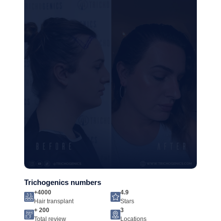
Trichogenics numbers
+4000
4.9
Hair transplant
Stars
+ 200
3
Total review
Locations