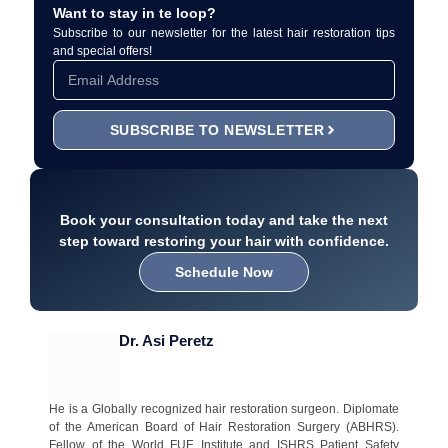
Want to stay in te loop?
Subscribe to our newsletter for the latest hair restoration tips
and special offers!
SUBSCRIBE TO NEWSLETTER
Book your consultation today and take the next
step toward restoring your hair with confidence.
Schedule Now
Dr. Asi Peretz
He is a Globally recognized hair restoration surgeon. Diplomate
of the American Board of Hair Restoration Surgery (ABHRS).
Fellow of the World FUE Institute and ISHRS Patient Safety