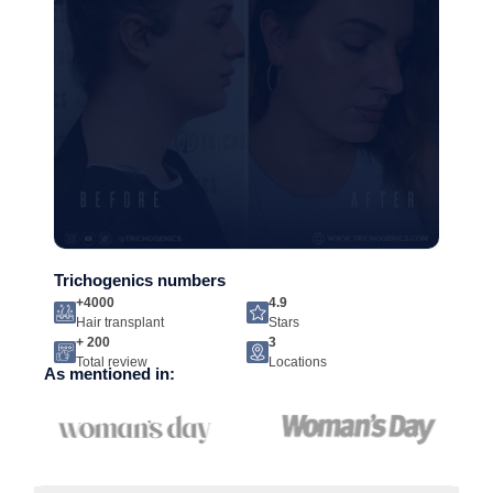
Trichogenics numbers
+4000
4.9
Hair transplant
Stars
+ 200
3
Total review
Locations
As mentioned in: