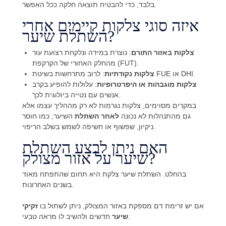
בלבד, כדי להבטיח תוצאה חלקה ככל האפשר.
איזה סוגי צלקות קיימים אחרי
השתלת שיער?
צלקות באזור התורם
: נוצרת במידה ונלקחת רצועת עור
מהחלק האחורי של הקרקפת (FUT).
: לרוב מתרחשות בשיטת FUE או DHI.
צלקות נקודתיות
צלקות מוגבהות או היפרטרופיות
: עלולות להופיע בקרב
אנשים עם נטייה ביולוגית לכך.
במקרים מסוימים, צלקות נגרמות לא רק מההליך עצמו אלא
גם מהתנהלות לא נכונה
לאחר השתלת
השיער, כמו חוסר
ניקיון, שפשוף או חשיפה לשמש בשלב הריפוי.
האם ניתן לבצע השתלת
שיער על אזור מצולק?
בהחלט. השתלת שיער צלקת היא תחום שהתפתח מאוד
בשנים האחרונות.
אם יש זרימת דם מספקת באזור המצולק, ניתן לשתול בו
זקיקי
חדשים ולהשיב לו מראה טבעי.
שיער