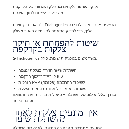
זקיקי השיער
נלקחים
מהחלק האחורי
של הקרקפת
ומושתלים ישירות לתוך הצלקת.
ד”ר אסי פרץ וצוות Trichogenics מבצעים אבחון אישי לפני כל
הליך, כדי לבדוק התאמה להשתלה באזור מצולק.
שיטות להפחתת או תיקון
צלקות בקרקפת
ב-Trichogenics משתמשים בטכניקות שונות, כולל:
השתלת שיער חוזרת בצלקת עצמה
טיפולי לייזר לריכוך הרקמה
הזרקות PRP (פלזמה) לשיפור ההחלמה
משחות רפואיות להפחתת נראות הצלקת
בדרך כלל
, שילוב של השתלה + טיפול תומך נותן את התוצאה
הטובה ביותר.
איך מונעים צלקות לאחר
השתלת שיער?
המניעה מתחילה מהבחירה הנכונה: לא לעבור השתלה