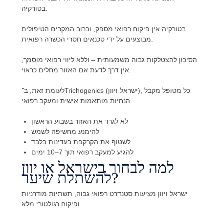
בטורקיה.
בטורקיה אין פיקוח רפואי מספק, וברוב המקרים הטיפולים
מבוצעים על ידי טכנאים חסרי הכשרה רפואית.
הסיכון להצטלקות גבוה משמעותית – וללא ליווי רפואי מוסמך,
אין דרך לדעת אם האזור מחלים כראוי.
לעומת זאת, ב־Trichogenics (ישראל ויוון), כל מטופל מקבל
הנחיות מותאמות אישית ומעקב רפואי:
לא לגרד את האזור בשבוע הראשון
להימנע מחשיפה לשמש
לשטוף את הקרקפת בעדינות בלבד
להגיע למעקב רפואי תוך 7–10 ימים
למה לבחור בישראל או יוון
להשתלת שיער?
ישראל ויוון מציעות סטנדרט רפואי גבוה, תשתיות מודרניות
ופיקוח רגולטורי מלא.