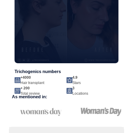
Trichogenics numbers
+4000
4.9
Hair transplant
Stars
+ 200
3
Total review
Locations
As mentioned in: