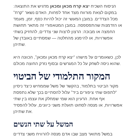
הניסוח השכיח
יצא קרח מכאן ומכאן
מדגיש את התוצאה:
במקום לצאת מורווח מצד אחד לפחות, האדם נשאר “קרח”
מכל הצדדים. במובן המעשי זה יכול להיות כסף, זמן, מעמד
או הזדמנות שהתפספסה. במובן המטאפורי זה מתאר תחושת
החמצה או מבוכה: הרצון לרצות שני צדדים, להחזיק בשתי
אפשרויות, או להימנע מהחלטה — שמסתיים באובדן של
שתיהן.
לכן, כשאומרים על מישהו “יצא קרח מכאן ומכאן”, הכוונה היא
שהוא ניסה לשחק על כל המגרשים ובסוף נזרק החוצה מכולם.
המקור התלמודי של הביטוי
מקור הביטוי בתלמוד, בהקשר של משל שממחיש כיצד ניסיון
“לתפוס שתי ציפורים ביד” עלול להסתיים בכך שלא נתפסת
אף אחת. הרעיון הוא שמי שמחלק את עצמו בין שתי
אפשרויות, או מנסה לסחוט תועלת משני כיוונים, עלול להפסיד
את שתיהן.
המשל על שתי הנשים
במשל מתואר מצב שבו אדם מנסה להרוויח משני צדדים