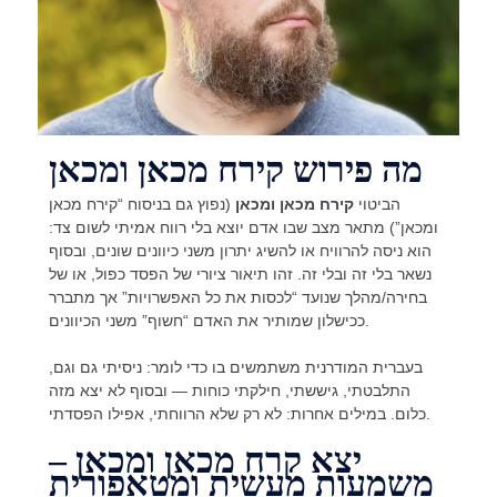
מה פירוש קירח מכאן ומכאן
הביטוי
קירח מכאן ומכאן
(נפוץ גם בניסוח “קירח מכאן
ומכאן”) מתאר מצב שבו אדם יוצא בלי רווח אמיתי לשום צד:
הוא ניסה להרוויח או להשיג יתרון משני כיוונים שונים, ובסוף
נשאר בלי זה ובלי זה. זהו תיאור ציורי של הפסד כפול, או של
בחירה/מהלך שנועד “לכסות את כל האפשרויות” אך מתברר
ככישלון שמותיר את האדם “חשוף” משני הכיוונים.
בעברית המודרנית משתמשים בו כדי לומר: ניסיתי גם וגם,
התלבטתי, גיששתי, חילקתי כוחות — ובסוף לא יצא מזה
כלום. במילים אחרות: לא רק שלא הרווחתי, אפילו הפסדתי.
יצא קרח מכאן ומכאן –
משמעות מעשית ומטאפורית