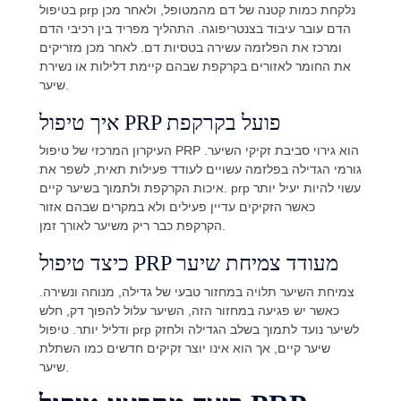
בטיפול prp נלקחת כמות קטנה של דם מהמטופל, ולאחר מכן
הדם עובר עיבוד בצנטריפוגה. התהליך מפריד בין רכיבי הדם
ומרכז את הפלזמה עשירה בטסיות דם. לאחר מכן מזריקים
את החומר לאזורים בקרקפת שבהם קיימת דלילות או נשירת
שיער.
איך טיפול PRP פועל בקרקפת
העיקרון המרכזי של טיפול PRP הוא גירוי סביבת זקיקי השיער.
גורמי הגדילה בפלזמה עשויים לעודד פעילות תאית, לשפר את
איכות הקרקפת ולתמוך בשיער קיים. prp עשוי להיות יעיל יותר
כאשר הזקיקים עדיין פעילים ולא במקרים שבהם אזור
הקרקפת כבר ריק משיער לאורך זמן.
כיצד טיפול PRP מעודד צמיחת שיער
צמיחת השיער תלויה במחזור טבעי של גדילה, מנוחה ונשירה.
כאשר יש פגיעה במחזור הזה, השיער עלול להפוך דק, חלש
ודליל יותר. טיפול prp לשיער נועד לתמוך בשלב הגדילה ולחזק
שיער קיים, אך הוא אינו יוצר זקיקים חדשים כמו השתלת
שיער.