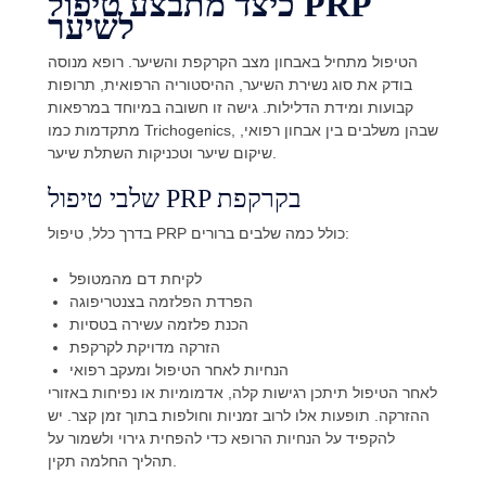
כיצד מתבצע טיפול PRP
לשיער
הטיפול מתחיל באבחון מצב הקרקפת והשיער. רופא מנוסה
בודק את סוג נשירת השיער, ההיסטוריה הרפואית, תרופות
קבועות ומידת הדלילות. גישה זו חשובה במיוחד במרפאות
מתקדמות כמו Trichogenics, שבהן משלבים בין אבחון רפואי,
שיקום שיער וטכניקות השתלת שיער.
שלבי טיפול PRP בקרקפת
בדרך כלל, טיפול PRP כולל כמה שלבים ברורים:
לקיחת דם מהמטופל
הפרדת הפלזמה בצנטריפוגה
הכנת פלזמה עשירה בטסיות
הזרקה מדויקת לקרקפת
הנחיות לאחר הטיפול ומעקב רפואי
לאחר הטיפול תיתכן רגישות קלה, אדמומיות או נפיחות באזורי
ההזרקה. תופעות אלו לרוב זמניות וחולפות בתוך זמן קצר. יש
להקפיד על הנחיות הרופא כדי להפחית גירוי ולשמור על
תהליך החלמה תקין.