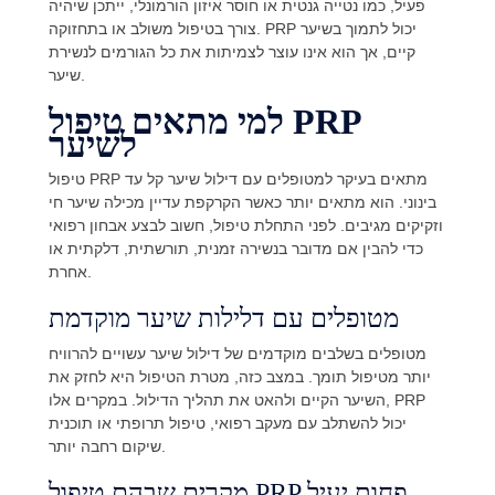
פעיל, כמו נטייה גנטית או חוסר איזון הורמונלי, ייתכן שיהיה
צורך בטיפול משולב או בתחזוקה. PRP יכול לתמוך בשיער
קיים, אך הוא אינו עוצר לצמיתות את כל הגורמים לנשירת
שיער.
למי מתאים טיפול PRP
לשיער
טיפול PRP מתאים בעיקר למטופלים עם דילול שיער קל עד
בינוני. הוא מתאים יותר כאשר הקרקפת עדיין מכילה שיער חי
וזקיקים מגיבים. לפני התחלת טיפול, חשוב לבצע אבחון רפואי
כדי להבין אם מדובר בנשירה זמנית, תורשתית, דלקתית או
אחרת.
מטופלים עם דלילות שיער מוקדמת
מטופלים בשלבים מוקדמים של דילול שיער עשויים להרוויח
יותר מטיפול תומך. במצב כזה, מטרת הטיפול היא לחזק את
השיער הקיים ולהאט את תהליך הדילול. במקרים אלו, PRP
יכול להשתלב עם מעקב רפואי, טיפול תרופתי או תוכנית
שיקום רחבה יותר.
מקרים שבהם טיפול PRP פחות יעיל