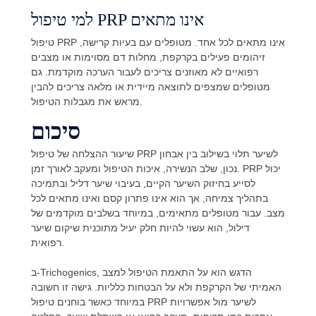
למי טיפול PRP אינו מתאים
טיפול PRP אינו מתאים לכל אחד. מטופלים עם בעיות קרישה,
זיהומים פעילים בקרקפת, מחלות דם מסוימות או מצבים
רפואיים לא מאוזנים צריכים לעבור הערכה מוקדמת. גם
מטופלים שמצפים לתוצאה מיידית או מלאה צריכים להבין
מראש את מגבלות הטיפול.
סיכום
שיעור ההצלחה של טיפול PRP לשיער תלוי בשילוב בין אבחון
נכון, שלב הנשירה, איכות הטיפול ומעקב לאורך זמן. PRP יכול
לסייע בחיזוק השיער הקיים, בעיבוי שיער דליל ובתמיכה
בתהליך צמיחה, אך הוא אינו פתרון קסם ואינו מתאים לכל
מצב. עבור מטופלים מתאימים, במיוחד בשלבים מוקדמים של
דילול, הוא עשוי להיות חלק יעיל מתוכנית שיקום שיער
רפואית.
ב-Trichogenics, הדגש הוא על התאמת הטיפול למצב
האמיתי של הקרקפת ולא על הבטחות כלליות. גישה זו חשובה
במיוחד כאשר בוחנים טיפול PRP לשיער מול אפשרויות