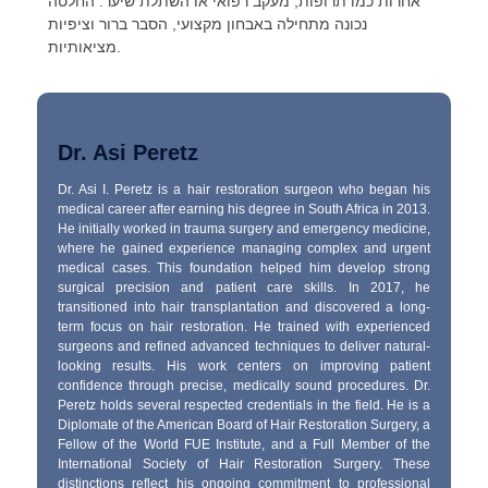
אחרות כמו תרופות, מעקב רפואי או השתלת שיער. החלטה
נכונה מתחילה באבחון מקצועי, הסבר ברור וציפיות
מציאותיות.
Dr. Asi Peretz
Dr. Asi I. Peretz is a hair restoration surgeon who began his
medical career after earning his degree in South Africa in 2013.
He initially worked in trauma surgery and emergency medicine,
where he gained experience managing complex and urgent
medical cases. This foundation helped him develop strong
surgical precision and patient care skills. In 2017, he
transitioned into hair transplantation and discovered a long-
term focus on hair restoration. He trained with experienced
surgeons and refined advanced techniques to deliver natural-
looking results. His work centers on improving patient
confidence through precise, medically sound procedures. Dr.
Peretz holds several respected credentials in the field. He is a
Diplomate of the American Board of Hair Restoration Surgery, a
Fellow of the World FUE Institute, and a Full Member of the
International Society of Hair Restoration Surgery. These
distinctions reflect his ongoing commitment to professional