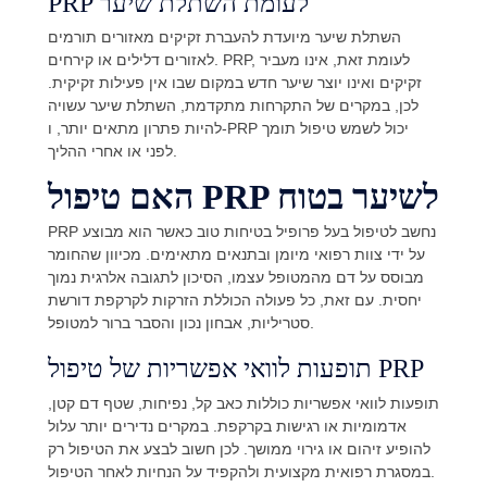
PRP לעומת השתלת שיער
השתלת שיער מיועדת להעברת זקיקים מאזורים תורמים
לאזורים דלילים או קירחים. PRP, לעומת זאת, אינו מעביר
זקיקים ואינו יוצר שיער חדש במקום שבו אין פעילות זקיקית.
לכן, במקרים של התקרחות מתקדמת, השתלת שיער עשויה
להיות פתרון מתאים יותר, ו-PRP יכול לשמש טיפול תומך
לפני או אחרי ההליך.
האם טיפול PRP לשיער בטוח
PRP נחשב לטיפול בעל פרופיל בטיחות טוב כאשר הוא מבוצע
על ידי צוות רפואי מיומן ובתנאים מתאימים. מכיוון שהחומר
מבוסס על דם מהמטופל עצמו, הסיכון לתגובה אלרגית נמוך
יחסית. עם זאת, כל פעולה הכוללת הזרקות לקרקפת דורשת
סטריליות, אבחון נכון והסבר ברור למטופל.
תופעות לוואי אפשריות של טיפול PRP
תופעות לוואי אפשריות כוללות כאב קל, נפיחות, שטף דם קטן,
אדמומיות או רגישות בקרקפת. במקרים נדירים יותר עלול
להופיע זיהום או גירוי ממושך. לכן חשוב לבצע את הטיפול רק
במסגרת רפואית מקצועית ולהקפיד על הנחיות לאחר הטיפול.