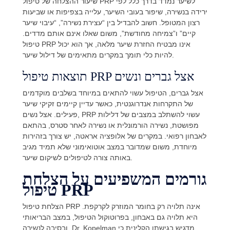
שיעור ההצלחה של טיפול PRP לשיער נמדד בדרך כלל לפי
ירידה בנשירה, שיפור בעובי השיער, עלייה בצפיפות או שביעות
רצון המטופל. חשוב להבדיל בין “עצירת נשירה”, “עיבוי שיער
קיים” ו”צמיחה מחודשת”, משום שאלו אינם אותם מדדים.
טיפול PRP אינו מבטיח החזרת שיער מלאה, אך הוא יכול
להיות כלי תומך במקרים מתאימים של דילול שיער.
תוצאות טיפול PRP אצל גברים ונשים
אצל גברים, הטיפול עשוי להתאים במיוחד בשלבים מוקדמים
של התקרחות אנדרוגנטית, כאשר עדיין קיימים זקיקי שיער
פעילים. אצל נשים, PRP עשוי להשתלב במצבים של דלילות
מפושטת, נשירה הורמונלית או נשירה לאחר סטרס, בהתאם
לאבחון רפואי. במקרים של אלופציה אראטה, יש צורך בזהירות
מיוחדת, משום שמדובר במצב אוטואימוני שלא תמיד מגיב
באותה צורה לטיפולים לשיקום שיער.
גורמים המשפיעים על הצלחת
טיפול PRP
הצלחת טיפול PRP אינה תלויה רק בחומר המוזרק לקרקפת.
היא תלויה גם באבחון, בפרוטוקול הטיפול, במצב הבריאותי
ובסיבה לנשירה. Dr. Kopelman מדגיש בגישתו הקלינית כי