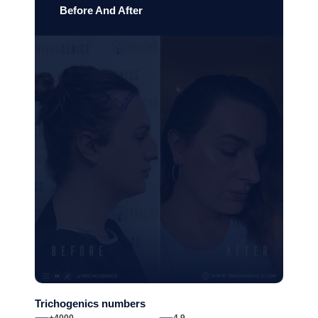
Before And After
Trichogenics numbers
+4000
4.9