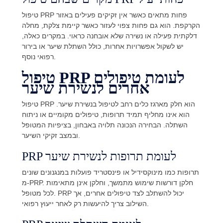
טיפול PRP פחות מתאים כאשר אין זקיקים פעילים באזור
הקרקפת. הוא גם פחות צפוי לעזור כאשר קיימת צלקת, מחלה
דלקתית פעילה או נשירה שלא אובחנה כראוי. במקרים כאלה,
יש לשקול אפשרויות אחרות, כולל השתלת שיער או בירור
רפואי נוסף.
טיפול PRP לעומת טיפולים
אחרים לנשירת שיער
טיפול PRP הוא חלק מארגז כלים רחב לטיפול בנשירת שיער.
הוא אינו מחליף תמיד תרופות, טיפולים מקומיים או ניתוח
השתלה. הבחירה הנכונה תלויה באבחון, בציפיות המטופל
ובמצב זקיקי השיער.
PRP לעומת תרופות לנשירת שיער
תרופות כמו מינוקסידיל או פינסטריד פועלות במנגנונים שונים
מ-PRP. חלקן דורשות שימוש מתמשך, וחלקן אינן מתאימות
לכל מטופל. PRP יכול להשתלב לצד טיפולים אחרים, אך
השילוב צריך להיעשות רק לאחר ייעוץ רפואי.