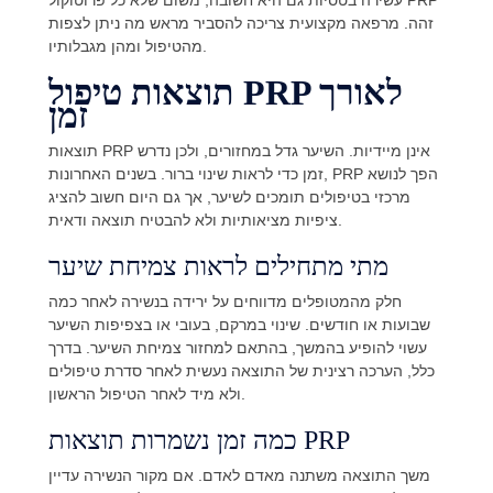
עשירה בטסיות גם היא חשובה, משום שלא כל פרוטוקול PRP
זהה. מרפאה מקצועית צריכה להסביר מראש מה ניתן לצפות
מהטיפול ומהן מגבלותיו.
תוצאות טיפול PRP לאורך
זמן
תוצאות PRP אינן מיידיות. השיער גדל במחזורים, ולכן נדרש
זמן כדי לראות שינוי ברור. בשנים האחרונות, PRP הפך לנושא
מרכזי בטיפולים תומכים לשיער, אך גם היום חשוב להציג
ציפיות מציאותיות ולא להבטיח תוצאה ודאית.
מתי מתחילים לראות צמיחת שיער
חלק מהמטופלים מדווחים על ירידה בנשירה לאחר כמה
שבועות או חודשים. שינוי במרקם, בעובי או בצפיפות השיער
עשוי להופיע בהמשך, בהתאם למחזור צמיחת השיער. בדרך
כלל, הערכה רצינית של התוצאה נעשית לאחר סדרת טיפולים
ולא מיד לאחר הטיפול הראשון.
כמה זמן נשמרות תוצאות PRP
משך התוצאה משתנה מאדם לאדם. אם מקור הנשירה עדיין